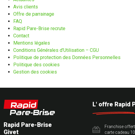
Avis clients
Offre de parrainage
FAQ
Rapid Pare-Brise recrute
Contact
Mentions légales
Conditions Générales d’Utilisation – CGU
Politique de protection des Données Personnelles
Politique des cookies
Gestion des cookies
L' offre Rapid 
Rapid Pare-Brise
Franchise offer
Givet
carte cadeau 10