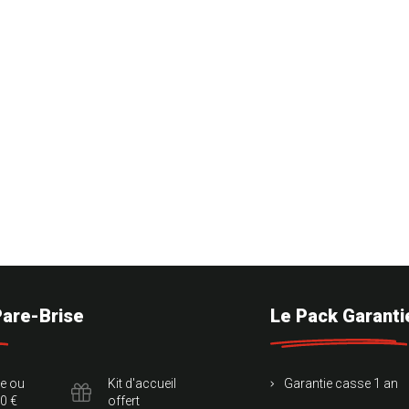
Pare-Brise
Le Pack Garanti
te ou
Kit d'accueil
Garantie casse 1 an
0 €
offert