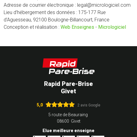
Adresse de courrier électronique : legal@micrologiciel.com
Lieu d’hébergement des données : 175-177 Rue
d'Aguesseau, 92100 Boulogne-Billancourt, France
Conception et réalisation :
Web Enseignes
-
Micrologiciel
Rapid Pare-Brise
Givet
5,0
2 avis Google
5 route de Beauraing
08600 Givet
Elue meilleure enseigne