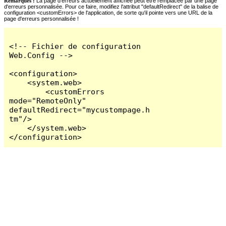
Remarques :
La page d'erreurs actuellement affichée peut être remplacée par une page
d'erreurs personnalisée. Pour ce faire, modifiez l'attribut "defaultRedirect" de la balise de
configuration <customErrors> de l'application, de sorte qu'il pointe vers une URL de la
page d'erreurs personnalisée !
<!-- Fichier de configuration 
Web.Config -->

<configuration>

    <system.web>

        <customErrors 
mode="RemoteOnly" 
defaultRedirect="mycustompage.h
tm"/>

    </system.web>

</configuration>