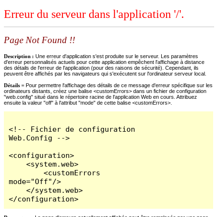
Erreur du serveur dans l'application '/'.
Page Not Found !!
Description :
Une erreur d'application s'est produite sur le serveur. Les paramètres
d'erreur personnalisés actuels pour cette application empêchent l'affichage à distance
des détails de l'erreur de l'application (pour des raisons de sécurité). Cependant, ils
peuvent être affichés par les navigateurs qui s'exécutent sur l'ordinateur serveur local.
Détails =
Pour permettre l'affichage des détails de ce message d'erreur spécifique sur les
ordinateurs distants, créez une balise <customErrors> dans un fichier de configuration
"web.config" situé dans le répertoire racine de l'application Web en cours. Attribuez
ensuite la valeur "off" à l'attribut "mode" de cette balise <customErrors>.
<!-- Fichier de configuration 
Web.Config -->

<configuration>

    <system.web>

        <customErrors 
mode="Off"/>

    </system.web>

</configuration>