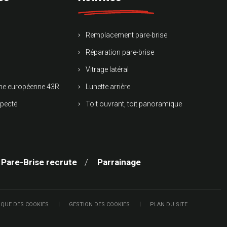
Remplacement pare-brise
Réparation pare-brise
Vitrage latéral
rme européenne 43R
Lunette arrière
specté
Toit ouvrant, toit panoramique
 Pare-Brise recrute
Parrainage
IQUE DES COOKIES
GESTION DES COOKIES
PLAN DU SITE