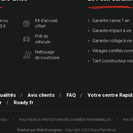
te ou
Kit d'accueil
Garantie casse 1 an
0 €
offert
Garantie impact à vie
Prêt de
Garantie collage à vie
véhicule
Vitrages certifiés no
Nettoyage
de courtoisie
Tarif constructeur re
ualités
Avis clients
FAQ
Votre centre Rapid
r
Roady.fr
 CGU
POLITIQUE DE PROTECTION DES DONNÉES PERSONNELLES
POLIT
Réalisé par Web Enseignes
- Copyright 2026 Rapid Pare-Brise