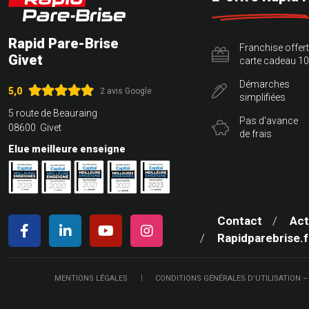
Rapid Pare-Brise
Franchise offer
Givet
carte cadeau 10
Démarches
5,0
2 avis Google
simplifiées
5 route de Beauraing
Pas d'avance
08600 Givet
de frais
Elue meilleure enseigne
Contact
Act
Rapidparebrise.f
MENTIONS LÉGALES
CONDITIONS GÉNÉRALES D’UTILISATION –