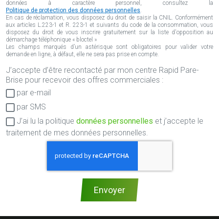
données à caractère personnel, consultez la
Politique de protection des données personnelles
.
En cas de réclamation, vous disposez du droit de saisir la CNIL. Conformément
aux articles L.223-1 et R. 223-1 et suivants du code de la consommation, vous
disposez du droit de vous inscrire gratuitement sur la liste d'opposition au
démarchage téléphonique « bloctel »
Les champs marqués d’un astérisque sont obligatoires pour valider votre
demande en ligne, à défaut, elle ne sera pas prise en compte.
J’accepte d’être recontacté par mon centre Rapid Pare-
Consentement
Brise pour recevoir des offres commerciales :
RGPD
par e-mail
par SMS
J’ai lu la politique
données personnelles
et j’accepte le
traitement de mes données personnelles.
Envoyer